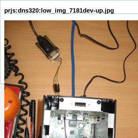
prjs:dns320:low_img_7181dev-up.jpg