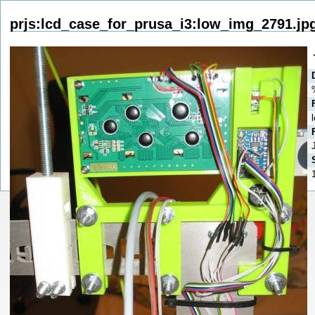
prjs:lcd_case_for_prusa_i3:low_img_2791.jp